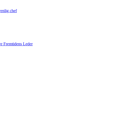
venlig chef
ære Fremtidens Leder