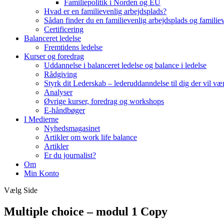
Familiepolitik i Norden og EU
Hvad er en familievenlig arbejdsplads?
Sådan finder du en familievenlig arbejdsplads og familie
Certificering
Balanceret ledelse
Fremtidens ledelse
Kurser og foredrag
Uddannelse i balanceret ledelse og balance i ledelse
Rådgiving
Styrk dit Lederskab – lederuddanndelse til dig der vil v
Analyser
Øvrige kurser, foredrag og workshops
E-håndbøger
I Medierne
Nyhedsmagasinet
Artikler om work life balance
Artikler
Er du journalist?
Om
Min Konto
Vælg Side
Multiple choice – modul 1 Copy