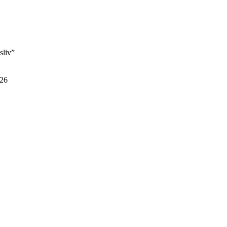
sliv”
 26