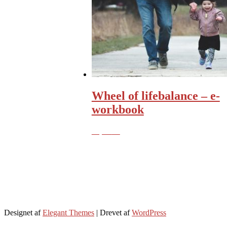
Wheel of lifebalance – e-
workbook
55,00
kr.
Designet af
Elegant Themes
| Drevet af
WordPress