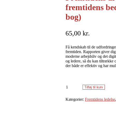
fremtidens bed
bog)
65,00
kr.
Få kendskab til de udfordringe
fremtiden. Rapporten giver dig 
moderne arbejdsliv og det digit
og ledere, så du kan tiltrække 
der både er effektiv og har mul
Fremtidens
Tilføj til kurv
arbejdsplads
-
Kategorier:
Fremtidens ledelse
fremtidens
bedste
ledelsespraksis
(e-