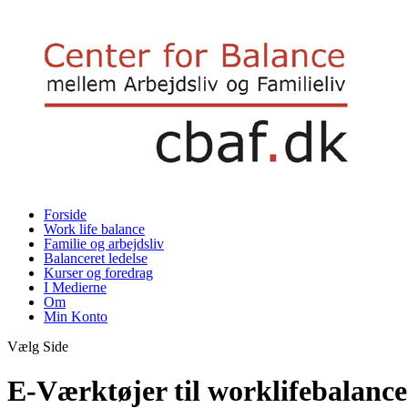
Forside
Work life balance
Familie og arbejdsliv
Balanceret ledelse
Kurser og foredrag
I Medierne
Om
Min Konto
Vælg Side
E-Værktøjer til worklifebalance